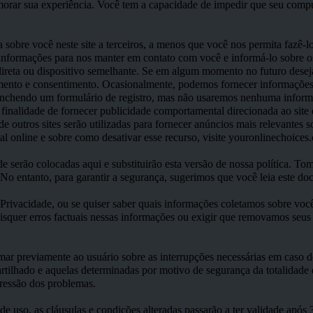
imorar sua experiência. Você tem a capacidade de impedir que seu compu
obre você neste site a terceiros, a menos que você nos permita fazê-lo
nformações para nos manter em contato com você e informá-lo sobre os
 direta ou dispositivo semelhante. Se em algum momento no futuro desej
imento e consentimento. Ocasionalmente, podemos fornecer informações 
enchendo um formulário de registro, mas não usaremos nenhuma informa
finalidade de fornecer publicidade comportamental direcionada ao sit
 outros sites serão utilizadas para fornecer anúncios mais relevantes so
 online e sobre como desativar esse recurso, visite youronlinechoices
de serão colocadas aqui e substituirão esta versão de nossa política. 
 No entanto, para garantir a segurança, sugerimos que você leia este do
 Privacidade, ou se quiser saber quais informações coletamos sobre voc
quer erros factuais nessas informações ou exigir que removamos seus d
mar previamente ao usuário sobre as interrupções necessárias em caso 
tilhado e aquelas determinadas por motivo de segurança da totalidade d
pressão dos problemas.
 de uso, as cláusulas e condições alteradas passarão a ter validade apó