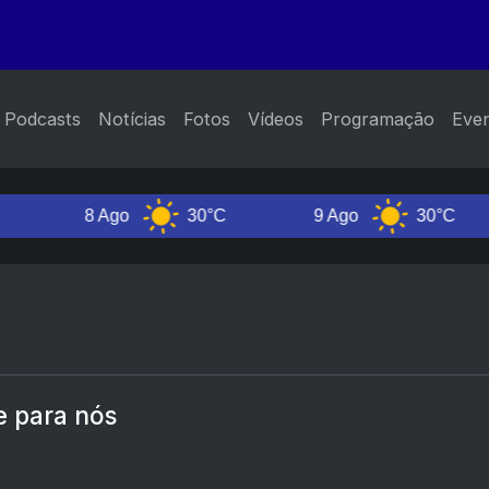
Podcasts
Notícias
Fotos
Vídeos
Programação
Eve
8 Ago
30°C
9 Ago
30°C
e para nós