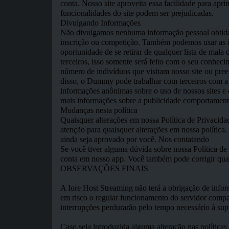
conta. Nosso site aproveita essa facilidade para apr
funcionalidades do site podem ser prejudicadas.
Divulgando Informações
Não divulgamos nenhuma informação pessoal obtida s
inscrição ou competição. Também podemos usar as i
oportunidade de se retirar de qualquer lista de mala
terceiros, isso somente será feito com o seu conhec
número de indivíduos que visitam nosso site ou pre
disso, o Dummy pode trabalhar com terceiros com a 
informações anônimas sobre o uso de nossos sites e de
mais informações sobre a publicidade comportamental
Mudanças nesta política
Quaisquer alterações em nossa Política de Privacida
atenção para quaisquer alterações em nossa política.
ainda seja aprovado por você. Nos contatando
Se você tiver alguma dúvida sobre nossa Política de
conta em nosso app. Você também pode corrigir quais
OBSERVAÇÕES FINAIS
A Iore Host Streaming não terá a obrigação de infor
em risco o regular funcionamento do servidor compar
interrupções perdurarão pelo tempo necessário à su
Caso seja introduzida alguma alteração nas políticas