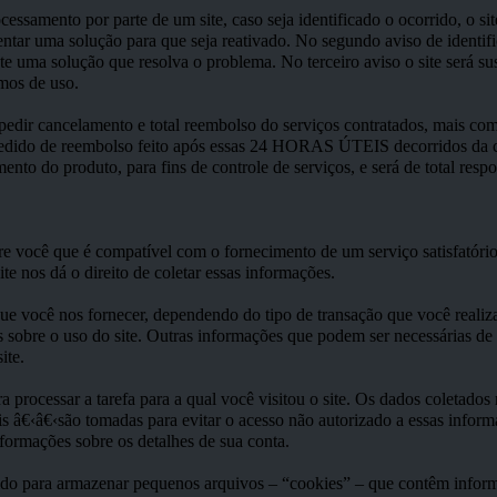
essamento por parte de um site, caso seja identificado o ocorrido, o s
sentar uma solução para que seja reativado. No segundo aviso de identif
nte uma solução que resolva o problema. No terceiro aviso o site será 
mos de uso.
ir cancelamento e total reembolso do serviços contratados, mais com
edido de reembolso feito após essas 24 HORAS ÚTEIS decorridos da co
ento do produto, para fins de controle de serviços, e será de total resp
você que é compatível com o fornecimento de um serviço satisfatório. 
ite nos dá o direito de coletar essas informações.
ue você nos fornecer, dependendo do tipo de transação que você realiz
s sobre o uso do site. Outras informações que podem ser necessárias d
ite.
 processar a tarefa para a qual você visitou o site. Os dados coletad
 â€‹â€‹são tomadas para evitar o acesso não autorizado a essas inform
nformações sobre os detalhes de sua conta.
ido para armazenar pequenos arquivos – “cookies” – que contêm infor