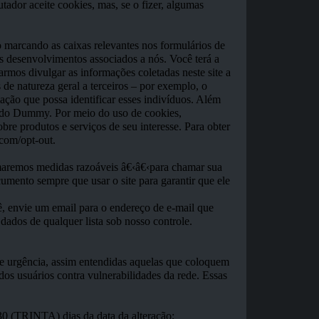
tador aceite cookies, mas, se o fizer, algumas
 marcando as caixas relevantes nos formulários de
 desenvolvimentos associados a nós. Você terá a
armos divulgar as informações coletadas neste site a
de natureza geral a terceiros – por exemplo, o
ção que possa identificar esses indivíduos. Além
e do Dummy. Por meio do uso de cookies,
bre produtos e serviços de seu interesse. Para obter
.com/opt-out.
Tomaremos medidas razoáveis â€‹â€‹para chamar sua
cumento sempre que usar o site para garantir que ele
ê, envie um email para o endereço de e-mail que
ados de qualquer lista sob nosso controle.
de urgência, assim entendidas aquelas que coloquem
os usuários contra vulnerabilidades da rede. Essas
s 30 (TRINTA) dias da data da alteração;