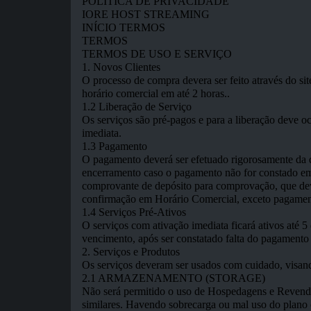
POLITICA DE PRIVACIDADE
IORE HOST STREAMING
INÍCIO TERMOS
TERMOS
TERMOS DE USO E SERVIÇO
1. Novos Clientes
O processo de compra devera ser feito através do si
horário comercial em até 2 horas..
1.2 Liberação de Serviço
Os serviços são pré-pagos e para a liberação deve o
imediata.
1.3 Pagamento
O pagamento deverá ser efetuado rigorosamente da da
encerramento caso o pagamento não for constado em 
comprovante de depósito para comprovação, que deve
confirmação em Horário Comercial, exceto pagamentos
1.4 Serviços Pré-Ativos
O serviços com ativação imediata ficará ativos até 5
vencimento, após ser constatado falta do pagamento 
2. Serviços e Produtos
Os serviços deveram ser usados com cuidado, visando
2.1 ARMAZENAMENTO (STORAGE)
Não será permitido o uso de Hospedagens e Rev
similares. Havendo sobrecarga ou mal uso do plano c