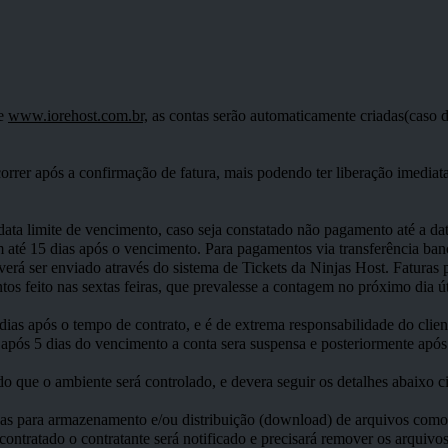
te
www.iorehost.com.br,
as contas serão automaticamente criadas(caso d
correr após a confirmação de fatura, mais podendo ter liberação imedia
ta limite de vencimento, caso seja constatado não pagamento até a data
até 15 dias após o vencimento. Para pagamentos via transferência ban
rá ser enviado através do sistema de Tickets da Ninjas Host. Faturas 
 feito nas sextas feiras, que prevalesse a contagem no próximo dia út
 dias após o tempo de contrato, e é de extrema responsabilidade do clien
após 5 dias do vencimento a conta sera suspensa e posteriormente após
 que o ambiente será controlado, e devera seguir os detalhes abaixo ci
endas para armazenamento e/ou distribuição (download) de arqui
ontratado o contratante será notificado e precisará remover os arquiv