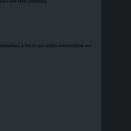
da à Iore Host Streaming .
s instruímos; a fim de que andem decentemente aos