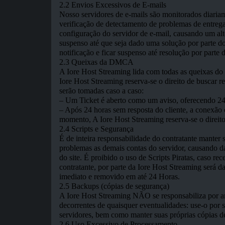
2.2 Envios Excessivos de E-mails
Nosso servidores de e-mails são monitorados diariame
verificação de detectamento de problemas de entrega
configuração do servidor de e-mail, causando um alt
suspenso até que seja dado uma solução por parte d
notificação e ficar suspenso até resolução por parte 
2.3 Queixas da DMCA
A Iore Host Streaming lida com todas as queixas d
Iore Host Streaming reserva-se o direito de buscar r
serão tomadas caso a caso:
– Um Ticket é aberto como um aviso, oferecendo 24 h
– Após 24 horas sem resposta do cliente, a con
momento, A Iore Host Streaming reserva-se o direi
2.4 Scripts e Segurança
É de inteira responsabilidade do contratante manter s
problemas as demais contas do servidor, causando da
do site. É proibido o uso de Scripts Piratas, caso rec
contratante, por parte da Iore Host Streaming será
imediato e removido em até 24 Horas.
2.5 Backups (cópias de segurança)
A Iore Host Streaming NÃO se responsabiliza por ar
decorrentes de quaisquer eventualidades: use-o por 
servidores, bem como manter suas próprias cópias de
2.6 Uso Excessivo de Processamento