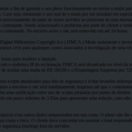
nte a fim de garantir o seu pleno funcionamento ao enviar e-mails para
. Caso seja constatado o uso mal de e-mails por um domínio em especif
o processamento da parte de nosso servidor ao processar as suas mensage
o contratante. Sendo solucionado o problema por parte do cliente e ve
do contratante. No terceiro aviso o site será removido em até 24 horas.
o Digital Millennium Copyright Act (.DMCA.) Muito seriamente e inves
ecursos civis para quaisquer custos associados à investigação de uma v
oras para resolver a situação.
exão com o endereço IP da reclamação DMCA será desativada no ní
to de avaliar uma multa de R$ 100,00 e a Hospedagem Suspensa por 72h
eus scripts atualizados para fins de segurança e evitar invasões indeseja
nos a terceiros o site será imediatamente suspenso até que o contratan
eba uma notificação sobre uso de scripts piratadas por partes de direitos 
 dado um prazo máximo de 3 Dias para apresentar uma solução, caso não
quivos e/ou outros dados armazenados em sua conta. O plano não lhe d
sua conta e risco. O cliente deve concordar em assumir a total responsa
 segurança (backup) fora do servidor.