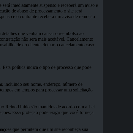
ite será imediatamente suspenso e receberá um aviso e
icação de abuso de processamento o site será
suspenso e o contrante recebera um aviso de remoção
 detalhes que venham causar o reembolso ao
ntratação não será mais aceitável. Cancelamento
onsabilidade do cliente efetuar o cancelamento caso
Esta política indica o tipo de processo que pode
ar, incluindo seu nome, endereço, número de
e tempos em tempos para processar uma solicitação
os no Reino Unido são mantidos de acordo com a Lei
ações. Essa proteção pode exigir que você forneça
mações que permitem que um site reconheça sua