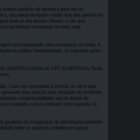
 demais usuários da internet e para fins de
ico, que esteja enviando e-mails fora dos padrões de
ns mais as dos demais clientes, o site sera
nha ter problemas novamente recebera uma
tigará minuciosamente cada reclamação recebida. A
iolação da política fundamentada. As seguintes ações
vel da rede (HOSPEDAGEM ou VPS SUSPENSO). Neste
oras.
das. Caso seja constatado a invasão ao site e haja
te apresente uma solução para resolução do problema
autoriais a responsabilidade será de inteira do
 seja comprido o prazo estimado será suspendo de
á garantias de recuperação de informações perdidas
bilidade sobre os arquivos contidos em nossos