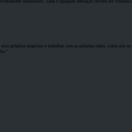
devidamente atualizados. Toda e qualquer alteração deverá ser comunica
s seus próprios negócios e trabalhar com as próprias mãos, como nós o
ém.”