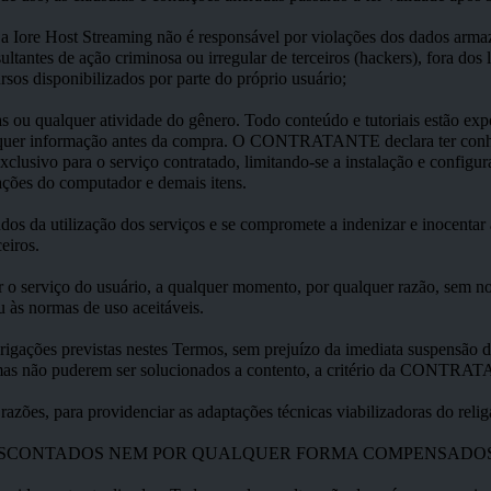
a Iore Host Streaming não é responsável por violações dos dados armaz
ultantes de ação criminosa ou irregular de terceiros (hackers), fora dos
rsos disponibilizados por parte do próprio usuário;
s ou qualquer atividade do gênero. Todo conteúdo e tutoriais estão expo
ualquer informação antes da compra. O CONTRATANTE declara ter conhec
xclusivo para o serviço contratado, limitando-se a instalação e configu
ações do computador e demais itens.
ndos da utilização dos serviços e se compromete a indenizar e inocentar
eiros.
r o serviço do usuário, a qualquer momento, por qualquer razão, sem no
ou às normas de uso aceitáveis.
igações previstas nestes Termos, sem prejuízo da imediata suspensão 
blemas não puderem ser solucionados a contento, a critério da CONTRA
razões, para providenciar as adaptações técnicas viabilizadoras do reli
SERÃO DESCONTADOS NEM POR QUALQUER FORMA COMPENSA