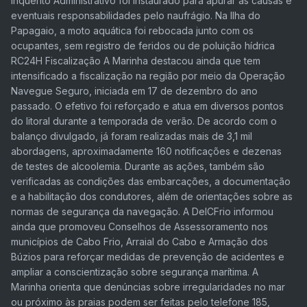
Inquérito Administrativo foi instaurado para apurar as causas e
eventuais responsabilidades pelo naufrágio. Na Ilha do
Papagaio, a moto aquática foi rebocada junto com os
ocupantes, sem registro de feridos ou de poluição hídrica
RC24H Fiscalização A Marinha destacou ainda que tem
intensificado a fiscalização na região por meio da Operação
Navegue Seguro, iniciada em 17 de dezembro do ano
passado. O efetivo foi reforçado e atua em diversos pontos
do litoral durante a temporada de verão. De acordo com o
balanço divulgado, já foram realizadas mais de 3,1 mil
abordagens, aproximadamente 160 notificações e dezenas
de testes de alcoolemia. Durante as ações, também são
verificadas as condições das embarcações, a documentação
e a habilitação dos condutores, além de orientações sobre as
normas de segurança da navegação. A DelCFrio informou
ainda que promoveu Conselhos de Assessoramento nos
municípios de Cabo Frio, Arraial do Cabo e Armação dos
Búzios para reforçar medidas de prevenção de acidentes e
ampliar a conscientização sobre segurança marítima. A
Marinha orienta que denúncias sobre irregularidades no mar
ou próximo às praias podem ser feitas pelo telefone 185,