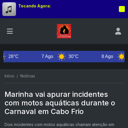
Tocando Agora:
28°C
7 Ago
30°C
8 Ago
29
Início
Notícias
Marinha vai apurar incidentes
com motos aquáticas durante o
Carnaval em Cabo Frio
Dois incidentes com motos aquáticas chamam atenção em