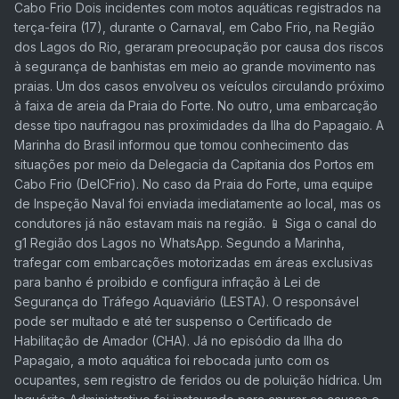
Cabo Frio Dois incidentes com motos aquáticas registrados na
terça-feira (17), durante o Carnaval, em Cabo Frio, na Região
dos Lagos do Rio, geraram preocupação por causa dos riscos
à segurança de banhistas em meio ao grande movimento nas
praias. Um dos casos envolveu os veículos circulando próximo
à faixa de areia da Praia do Forte. No outro, uma embarcação
desse tipo naufragou nas proximidades da Ilha do Papagaio. A
Marinha do Brasil informou que tomou conhecimento das
situações por meio da Delegacia da Capitania dos Portos em
Cabo Frio (DelCFrio). No caso da Praia do Forte, uma equipe
de Inspeção Naval foi enviada imediatamente ao local, mas os
condutores já não estavam mais na região. 📱 Siga o canal do
g1 Região dos Lagos no WhatsApp. Segundo a Marinha,
trafegar com embarcações motorizadas em áreas exclusivas
para banho é proibido e configura infração à Lei de
Segurança do Tráfego Aquaviário (LESTA). O responsável
pode ser multado e até ter suspenso o Certificado de
Habilitação de Amador (CHA). Já no episódio da Ilha do
Papagaio, a moto aquática foi rebocada junto com os
ocupantes, sem registro de feridos ou de poluição hídrica. Um