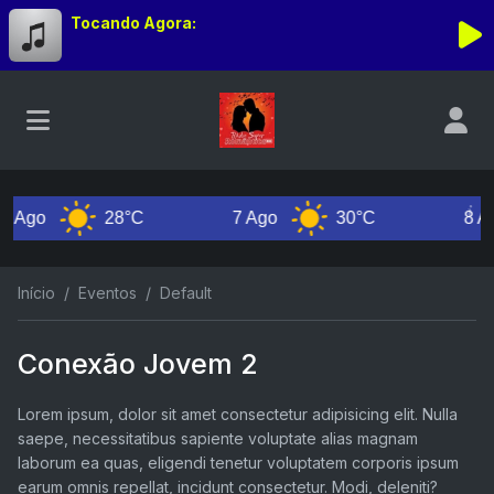
Tocando Agora:
Ago
28°C
7 Ago
30°C
8 Ago
Início
Eventos
Default
Conexão Jovem 2
Lorem ipsum, dolor sit amet consectetur adipisicing elit. Nulla
saepe, necessitatibus sapiente voluptate alias magnam
laborum ea quas, eligendi tenetur voluptatem corporis ipsum
earum omnis repellat, incidunt consectetur. Modi, deleniti?